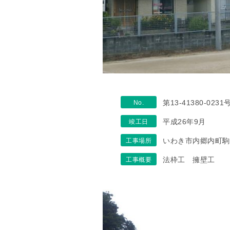
第13-41380-0231
No.
平成26年9月
竣工日
いわき市内郷内町
工事場所
法枠工 擁壁工
工事概要