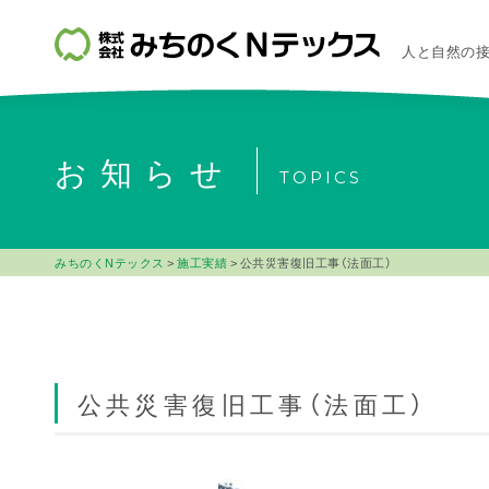
人と自然の
お知らせ
TOPICS
みちのくNテックス
>
施工実績
>
公共災害復旧工事（法面工）
公共災害復旧工事（法面工）